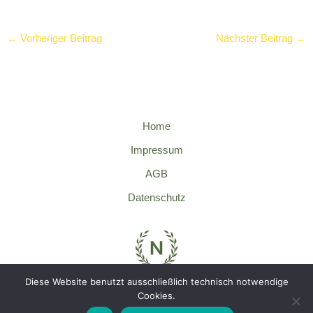
←
Vorheriger Beitrag
Nächster Beitrag
→
Home
Impressum
AGB
Datenschutz
Diese Website benutzt ausschließlich technisch notwendige
Cookies.
Wir lieben das Sauerland!