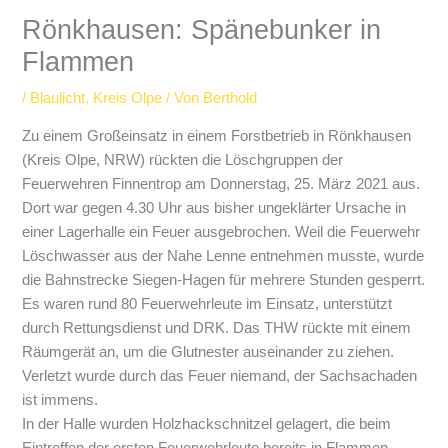
Rönkhausen: Spänebunker in
Flammen
/
Blaulicht
,
Kreis Olpe
/ Von
Berthold
Zu einem Großeinsatz in einem Forstbetrieb in Rönkhausen
(Kreis Olpe, NRW) rückten die Löschgruppen der
Feuerwehren Finnentrop am Donnerstag, 25. März 2021 aus.
Dort war gegen 4.30 Uhr aus bisher ungeklärter Ursache in
einer Lagerhalle ein Feuer ausgebrochen. Weil die Feuerwehr
Löschwasser aus der Nahe Lenne entnehmen musste, wurde
die Bahnstrecke Siegen-Hagen für mehrere Stunden gesperrt.
Es waren rund 80 Feuerwehrleute im Einsatz, unterstützt
durch Rettungsdienst und DRK. Das THW rückte mit einem
Räumgerät an, um die Glutnester auseinander zu ziehen.
Verletzt wurde durch das Feuer niemand, der Sachsachaden
ist immens.
In der Halle wurden Holzhackschnitzel gelagert, die beim
Eintreffen der ersten Feuerwehrleute bereits in Flammen