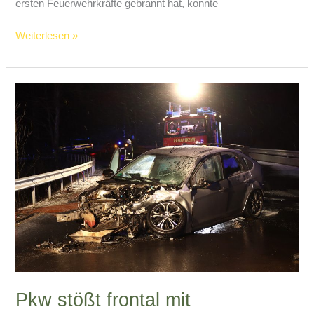
ersten Feuerwehrkräfte gebrannt hat, konnte
Einsatz
Weiterlesen »
für
Finnentroper
Feuerwehr
Pkw stößt frontal mit