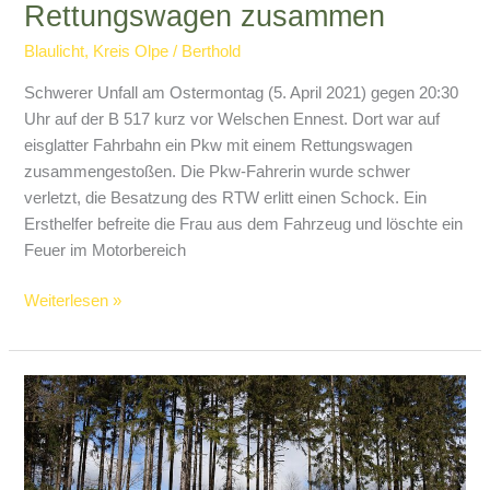
Rettungswagen zusammen
Blaulicht
,
Kreis Olpe
/
Berthold
Schwerer Unfall am Ostermontag (5. April 2021) gegen 20:30
Uhr auf der B 517 kurz vor Welschen Ennest. Dort war auf
eisglatter Fahrbahn ein Pkw mit einem Rettungswagen
zusammengestoßen. Die Pkw-Fahrerin wurde schwer
verletzt, die Besatzung des RTW erlitt einen Schock. Ein
Ersthelfer befreite die Frau aus dem Fahrzeug und löschte ein
Feuer im Motorbereich
Pkw
Weiterlesen »
stößt
frontal
mit
Rettungswagen
zusammen