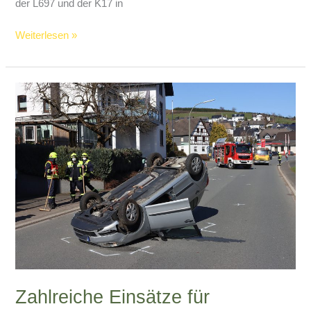
der L697 und der K17 in
Nach
Weiterlesen »
Ausweichmanöver
in
Fichtenschonung
gelandet
Zahlreiche Einsätze für