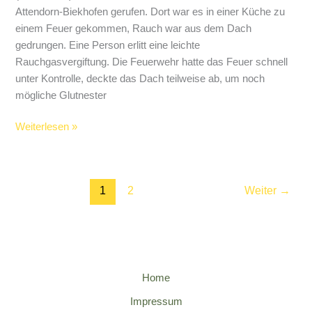
Attendorn-Biekhofen gerufen. Dort war es in einer Küche zu
einem Feuer gekommen, Rauch war aus dem Dach
gedrungen. Eine Person erlitt eine leichte
Rauchgasvergiftung. Die Feuerwehr hatte das Feuer schnell
unter Kontrolle, deckte das Dach teilweise ab, um noch
mögliche Glutnester
Attendorner
Weiterlesen »
Feuerwehr
löscht
Feuer
1
2
Weiter
→
in
Küche
Home
Impressum