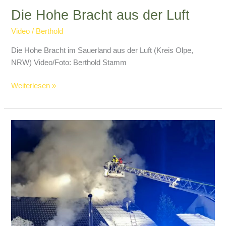
Die Hohe Bracht aus der Luft
Video
/
Berthold
Die Hohe Bracht im Sauerland aus der Luft (Kreis Olpe,
NRW) Video/Foto: Berthold Stamm
Die
Weiterlesen »
Hohe
Bracht
aus
der
Luft