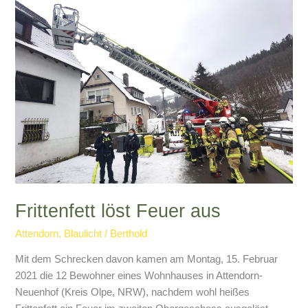
auf
A4
verstorben
Frittenfett löst Feuer aus
Attendorn
,
Blaulicht
/
Berthold
Mit dem Schrecken davon kamen am Montag, 15. Februar
2021 die 12 Bewohner eines Wohnhauses in Attendorn-
Neuenhof (Kreis Olpe, NRW), nachdem wohl heißes