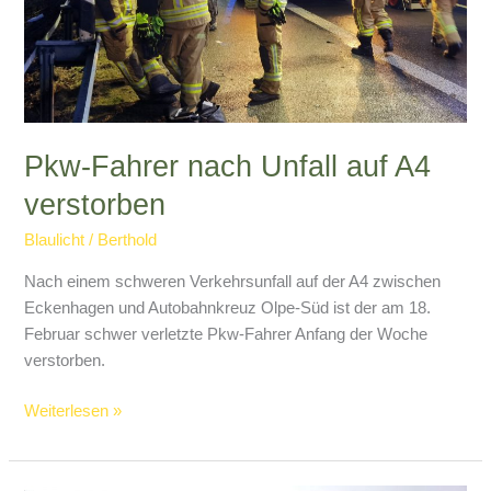
Pkw-Fahrer nach Unfall auf A4
verstorben
Blaulicht
/
Berthold
Nach einem schweren Verkehrsunfall auf der A4 zwischen
Eckenhagen und Autobahnkreuz Olpe-Süd ist der am 18.
Februar schwer verletzte Pkw-Fahrer Anfang der Woche
verstorben.
Pkw-
Weiterlesen »
Fahrer
nach
Unfall