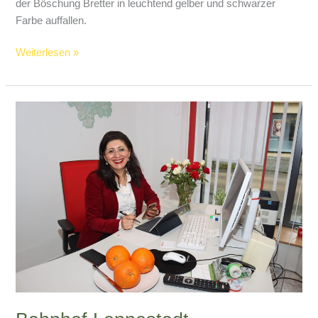
der Böschung Bretter in leuchtend gelber und schwarzer
Farbe auffallen.
B517:
Weiterlesen »
Auf
der
Suche
nach
der
Schlingnatter