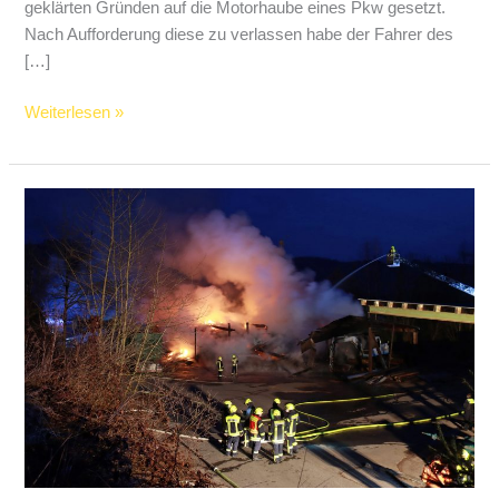
geklärten Gründen auf die Motorhaube eines Pkw gesetzt.
Nach Aufforderung diese zu verlassen habe der Fahrer des
[…]
Tragisch:
Weiterlesen »
Junger
Mann
von
Pkw
überfahren
und
schwer
verletzt