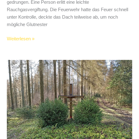
gedrungen. Eine Person erlitt eine leichte
Rauchgasvergiftung. Die Feuerwehr hatte das Feuer schnell
unter Kontrolle, deckte das Dach teilweise ab, um noch
mögliche Glutnester
Attendorner
Weiterlesen »
Feuerwehr
löscht
Feuer
in
Küche