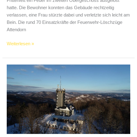
Frittenfett ein Feuer im zweiten Obergeschoss ausgelöst
hatte. Die Bewohner konnten das Gebäude rechtzeitig
verlassen, eine Frau stürzte dabei und verletzte sich leicht am
Bein. Die rund 70 Einsatzkräfte der Feuerwehr-Löschzüge
Attendorn
Frittenfett
Weiterlesen »
löst
Feuer
aus