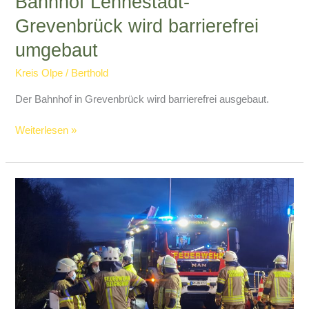
Bahnhof Lennestadt-
Grevenbrück wird barrierefrei
umgebaut
Kreis Olpe
/
Berthold
Der Bahnhof in Grevenbrück wird barrierefrei ausgebaut.
Bahnhof
Weiterlesen »
Lennestadt-
Grevenbrück
wird
barrierefrei
umgebaut